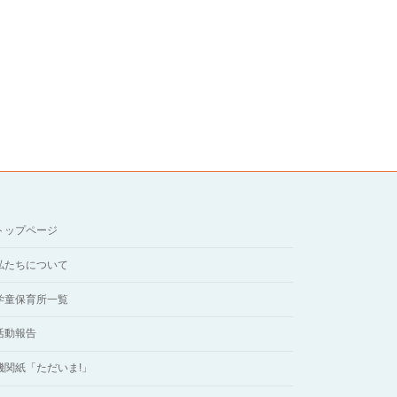
トップページ
私たちについて
学童保育所一覧
活動報告
機関紙「ただいま!」