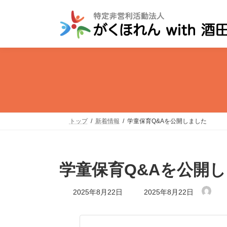
コ
ナ
ン
ビ
テ
ゲ
ン
ー
ツ
シ
へ
ョ
ス
ン
キ
に
ッ
移
トップ
新着情報
学童保育Q&Aを公開しました
プ
動
学童保育Q&Aを公開
最
2025年8月22日
2025年8月22日
終
更