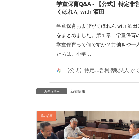
新
学童保育Q&A - 【公式】特定非
日
くほれん with 酒田
時
:
学童保育およびがくほれん with 酒
をまとめました。第１章 学童保育
学童保育って何ですか？共働きや一
たちは、小学…
【公式】特定非営利活動法人 がくほ
新着情報
カテゴリー
前の記事