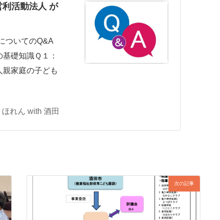
営利活動法人 が
田についてのQ&A
の基礎知識Ｑ１：
人親家庭の子ども
れん with 酒田
次の記事