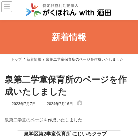
コ
ナ
ン
ビ
テ
ゲ
ン
ー
ツ
シ
新着情報
へ
ョ
ス
ン
キ
に
トップ
新着情報
泉第二学童保育所のページを作成いたしました
ッ
移
プ
動
泉第二学童保育所のページを作
成いたしました
最
2023年7月7日
2024年7月16日
終
更
泉第二学童のページ
を作成いたしました
新
日
泉学区第2学童保育所 にじいろクラブ
時