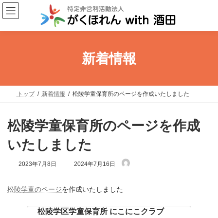
コ
ナ
ン
ビ
テ
ゲ
ン
ー
ツ
シ
新着情報
へ
ョ
ス
ン
キ
に
トップ
新着情報
松陵学童保育所のページを作成いたしました
ッ
移
プ
動
松陵学童保育所のページを作成
いたしました
最
2023年7月8日
2024年7月16日
終
更
松陵学童のページ
を作成いたしました
新
日
松陵学区学童保育所 にこにこクラブ
時